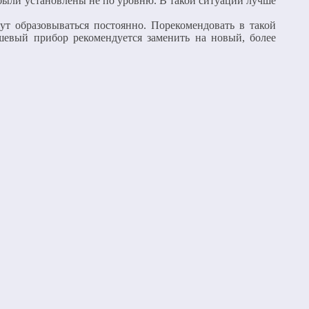
 были установлены не по уровню. В такой ситуации лучше
т образовываться постоянно. Порекомендовать в такой
шевый прибор рекомендуется заменить на новый, более