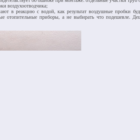
свидетельствует об ошибке при монтаже: отдельные участки труб
вки воздухоотводчика;
ают в реакцию с водой, как результат воздушные пробки буду
ные отопительные приборы, а не выбирать что подешевле. Де