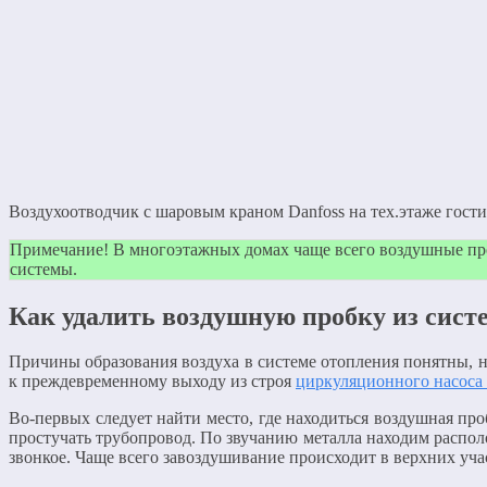
Воздухоотводчик с шаровым краном Danfoss на тех.этаже гост
Примечание! В многоэтажных домах чаще всего воздушные проб
системы.
Как удалить воздушную пробку из сист
Причины образования воздуха в системе отопления понятны, но 
к преждевременному выходу из строя
циркуляционного насоса
Во-первых следует найти место, где находиться воздушная пр
простучать трубопровод. По звучанию металла находим располож
звонкое. Чаще всего завоздушивание происходит в верхних уча