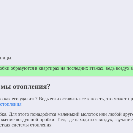
иницы.
ки образуются в квартирах на последних этажах, ведь воздух в
емы отопления?
как его удалить? Ведь если оставить все как есть, это может п
 отопления
.
обка. Для этого понадобится маленький молоток или любой дру
ение воздушной пробки. Там, где находиться воздух, звучание бу
стках системы отопления.