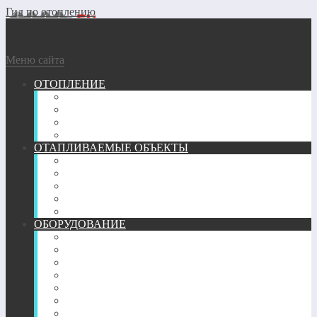
Гид по отоплению
Меню сайта
ОТОПЛЕНИЕ
ГАЗОВОЕ
ГЕОТЕРМАЛЬНОЕ
ДРОВЯНОЕ
ЭЛЕКТРИЧЕСКОЕ
ОТАПЛИВАЕМЫЕ ОБЪЕКТЫ
ГАРАЖ
КВАРТИРА
ТЕПЛИЦА
ЧАСТНЫЙ ДОМ
БАНЯ
ОБОРУДОВАНИЕ
ПЕЧИ
КАМИНЫ
ТРУБЫ
РАДИАТОРЫ
КОНВЕКТОРЫ
ОБОГРЕВАТЕЛИ
ТЕПЛЫЙ ПОЛ