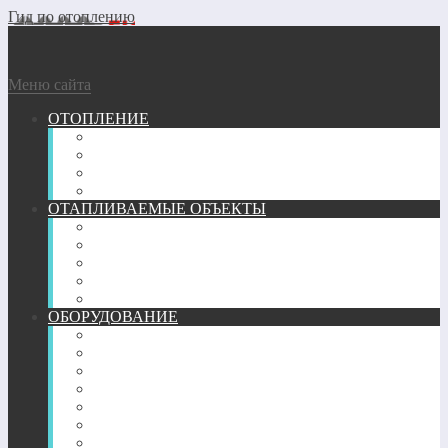
Гид по отоплению
Меню сайта
ОТОПЛЕНИЕ
ГАЗОВОЕ
ГЕОТЕРМАЛЬНОЕ
ДРОВЯНОЕ
ЭЛЕКТРИЧЕСКОЕ
ОТАПЛИВАЕМЫЕ ОБЪЕКТЫ
ГАРАЖ
КВАРТИРА
ТЕПЛИЦА
ЧАСТНЫЙ ДОМ
БАНЯ
ОБОРУДОВАНИЕ
ПЕЧИ
КАМИНЫ
ТРУБЫ
РАДИАТОРЫ
КОНВЕКТОРЫ
ОБОГРЕВАТЕЛИ
ТЕПЛЫЙ ПОЛ