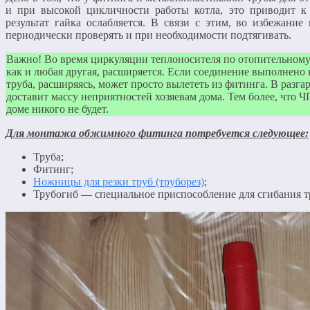
и при высокой цикличности работы котла, это приводит к 
результат гайка ослабляется. В связи с этим, во избежание
периодически проверять и при необходимости подтягивать.
Важно! Во время циркуляции теплоносителя по отопительному 
как и любая другая, расширяется. Если соединение выполнено 
труба, расширяясь, может просто вылететь из фитинга. В разга
доставит массу неприятностей хозяевам дома. Тем более, что Ч
доме никого не будет.
Для монтажа обжимного фитинга потребуется следующее:
Труба;
Фитинг;
Ножницы для резки труб (труборез)
;
Трубогиб — специальное приспособление для сгибания т