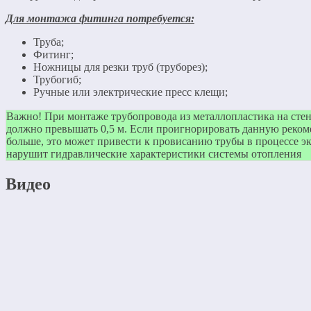
Для монтажа фитинга потребуется:
Труба;
Фитинг;
Ножницы для резки труб (труборез);
Трубогиб;
Ручные или электрические пресс клещи;
Важно! При монтаже трубопровода из металлопластика на стен
должно превышать 0,5 м. Если проигнорировать данную реком
больше, это может привести к провисанию трубы в процессе эк
нарушит гидравлические характеристики системы отопления
Видео