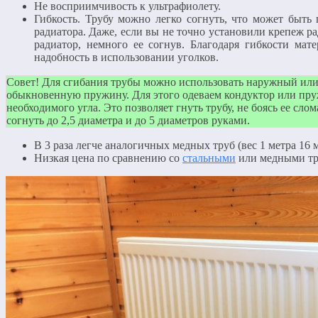
Не восприимчивость к ультрафиолету.
Гибкость. Трубу можно легко согнуть, что может быть
радиатора. Даже, если вы не точно установили крепеж р
радиатор, немного ее согнув. Благодаря гибкости мате
надобность в использовании уголков.
Совет! Для сгибания трубы можно использовать наружный или
обыкновенную пружину. Для этого одеваем кондуктор или пруж
необходимого угла. Это позволяет гнуть трубу, не боясь ее сл
согнуть до 2,5 диаметра и до 5 диаметров руками.
В 3 раза легче аналогичных медных труб (вес 1 метра 16 
Низкая цена по сравнению со
стальными
или медными тр