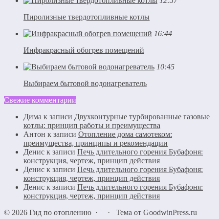
12:57
Пиролизные твердотопливные котлы
16:44
Инфракрасный обогрев помещений
10:45
Выбираем бытовой водонагреватель
Свежие комментарии
Дима
к записи
Двухконтурные турбированные газовые
котлы: принцип работы и преимущества
Антон
к записи
Отопление дома самотеком:
преимущества, принципы и рекомендации
Денис
к записи
Печь длительного горения Бубафоня:
конструкция, чертеж, принцип действия
Денис
к записи
Печь длительного горения Бубафоня:
конструкция, чертеж, принцип действия
Денис
к записи
Печь длительного горения Бубафоня:
конструкция, чертеж, принцип действия
©
2026
Гид по отоплению
·
·
Тема от GoodwinPress.ru