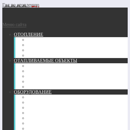
Гид по отоплению
Меню сайта
ОТОПЛЕНИЕ
ГАЗОВОЕ
ГЕОТЕРМАЛЬНОЕ
ДРОВЯНОЕ
ЭЛЕКТРИЧЕСКОЕ
ОТАПЛИВАЕМЫЕ ОБЪЕКТЫ
ГАРАЖ
КВАРТИРА
ТЕПЛИЦА
ЧАСТНЫЙ ДОМ
БАНЯ
ОБОРУДОВАНИЕ
ПЕЧИ
КАМИНЫ
ТРУБЫ
РАДИАТОРЫ
КОНВЕКТОРЫ
ОБОГРЕВАТЕЛИ
ТЕПЛЫЙ ПОЛ