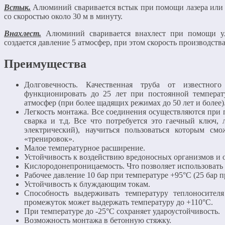
Встык.
Алюминий сваривается встык при помощи лазера или 
со скоростью около 30 м в минуту.
Внахлест.
Алюминий сваривается внахлест при помощи уль
создается давление 5 атмосфер, при этом скорость производства
Преимущества
Долговечность. Качественная труба от известног
функционировать до 25 лет при постоянной темпера
атмосфер (при более щадящих режимах до 50 лет и более)
Легкость монтажа. Все соединения осуществляются при 
сварка и т.д. Все что потребуется это гаечный ключ,
электрический), научиться пользоваться которым см
«тренировок».
Малое температурное расширение.
Устойчивость к воздействию вредоносных организмов и 
Кислородонепроницаемость. Что позволяет использовать
Рабочее давление 10 бар при температуре +95°C (25 бар п
Устойчивость к блуждающим токам.
Способность выдерживать температуру теплоносител
промежуток может выдержать температуру до +110°C.
При температуре до -25°C сохраняет удароустойчивость.
Возможность монтажа в бетонную стяжку.