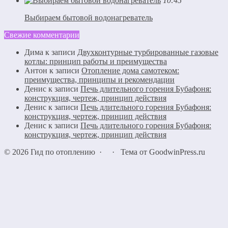
10:45
Выбираем бытовой водонагреватель
Свежие комментарии
Дима
к записи
Двухконтурные турбированные газовые
котлы: принцип работы и преимущества
Антон
к записи
Отопление дома самотеком:
преимущества, принципы и рекомендации
Денис
к записи
Печь длительного горения Бубафоня:
конструкция, чертеж, принцип действия
Денис
к записи
Печь длительного горения Бубафоня:
конструкция, чертеж, принцип действия
Денис
к записи
Печь длительного горения Бубафоня:
конструкция, чертеж, принцип действия
©
2026
Гид по отоплению
·
·
Тема от GoodwinPress.ru