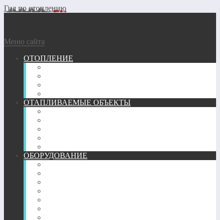
Гид по отоплению
Меню сайта
ОТОПЛЕНИЕ
ГАЗОВОЕ
ГЕОТЕРМАЛЬНОЕ
ДРОВЯНОЕ
ЭЛЕКТРИЧЕСКОЕ
ОТАПЛИВАЕМЫЕ ОБЪЕКТЫ
ГАРАЖ
КВАРТИРА
ТЕПЛИЦА
ЧАСТНЫЙ ДОМ
БАНЯ
ОБОРУДОВАНИЕ
ПЕЧИ
КАМИНЫ
ТРУБЫ
РАДИАТОРЫ
КОНВЕКТОРЫ
ОБОГРЕВАТЕЛИ
ТЕПЛЫЙ ПОЛ