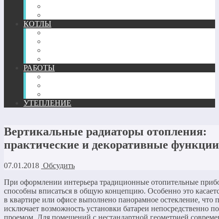
ТЕПЛЫЙ ПЛИНТУС
КОМПЛЕКТУЮЩИЕ
КОТЛЫ
ГАЗОВЫЕ
ЖИДКОТОПЛИВНЫЕ
ТВЕРДОТОПЛИВНЫЕ
ЭЛЕКТРИЧЕСКИЕ
РАБОТЫ
МОНТАЖ
РЕМОНТ
РАСЧЕТ И ПРОЕКТИРОВАНИЕ
УТЕПЛЕНИЕ
Вертикальные радиаторы отопления:
практические и декоративные функции
07.01.2018
Обсудить
При оформлении интерьера традиционные отопительные прибо
способны вписаться в общую концепцию. Особенно это касается
в квартире или офисе выполнено панорамное остекление, что 
исключает возможность установки батареи непосредственно п
проемом. Для помещений с нестандартной геометрией соврем