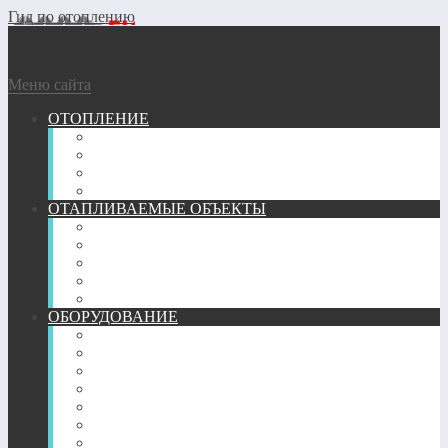
Гид по отоплению
Меню сайта
ОТОПЛЕНИЕ
ГАЗОВОЕ
ГЕОТЕРМАЛЬНОЕ
ДРОВЯНОЕ
ЭЛЕКТРИЧЕСКОЕ
ОТАПЛИВАЕМЫЕ ОБЪЕКТЫ
ГАРАЖ
КВАРТИРА
ТЕПЛИЦА
ЧАСТНЫЙ ДОМ
БАНЯ
ОБОРУДОВАНИЕ
ПЕЧИ
КАМИНЫ
ТРУБЫ
РАДИАТОРЫ
КОНВЕКТОРЫ
ОБОГРЕВАТЕЛИ
ТЕПЛЫЙ ПОЛ