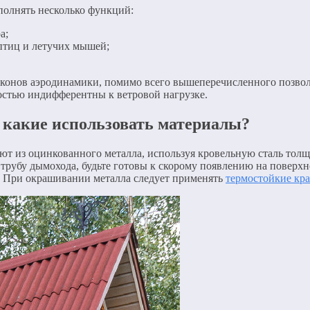
полнять несколько функций:
а;
птиц и летучих мышей;
законов аэродинамики, помимо всего вышеперечисленного позво
остью индифферентны к ветровой нагрузке.
, какие использовать материалы?
 из оцинкованного металла, используя кровельную сталь толщи
а трубу дымохода, будьте готовы к скорому появлению на поверхн
ь. При окрашивании металла следует применять
термостойкие кр