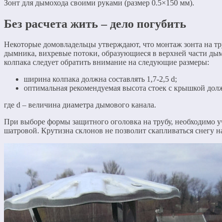
Зонт для дымохода своими руками (размер 0.5×150 мм).
Без расчета жить – дело погубить
Некоторые домовладельцы утверждают, что монтаж зонта на тр
дымника, вихревые потоки, образующиеся в верхней части ды
колпака следует обратить внимание на следующие размеры:
ширина колпака должна составлять 1,7-2,5 d;
оптимальная рекомендуемая высота стоек с крышкой должн
где d – величина диаметра дымового канала.
При выборе формы защитного оголовка на трубу, необходимо у
шатровой. Крутизна склонов не позволит скапливаться снегу н