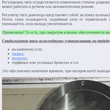
Регулировка тяги осуществляется изменением степени разрежен
может работать в ручном или автоматическом режиме.
Регулятор тяги дымохода представляет собой заслонку (клапан
Поток газов охлаждается, подъёмная сила от термической с
уменьшается, сила выхода увеличивается.
Примечание! То есть, при закрытом клапане обеспечивается м
Стабилизатор тяги целесообразно устанавливать на твёрд
на каменном угле;
дровах
;
пеллетах
;
торфяных или угольных брикетах и т.п.
Это обусловлено наличием времени, при котором котёл выходит