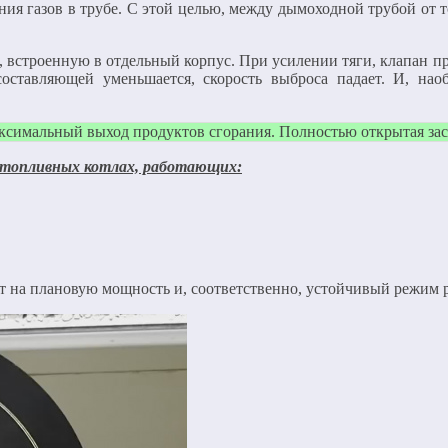
ия газов в трубе. С этой целью, между дымоходной трубой от т
), встроенную в отдельный корпус. При усилении тяги, клапан 
оставляющей уменьшается, скорость выброса падает. И, наоб
аксимальный выход продуктов сгорания. Полностью открытая за
отопливных котлах, работающих:
 на плановую мощность и, соответственно, устойчивый режим ра