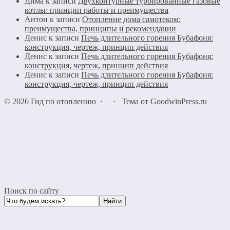
Дима
к записи
Двухконтурные турбированные газовые
котлы: принцип работы и преимущества
Антон
к записи
Отопление дома самотеком:
преимущества, принципы и рекомендации
Денис
к записи
Печь длительного горения Бубафоня:
конструкция, чертеж, принцип действия
Денис
к записи
Печь длительного горения Бубафоня:
конструкция, чертеж, принцип действия
Денис
к записи
Печь длительного горения Бубафоня:
конструкция, чертеж, принцип действия
©
2026
Гид по отоплению
·
·
Тема от GoodwinPress.ru
Поиск по сайту