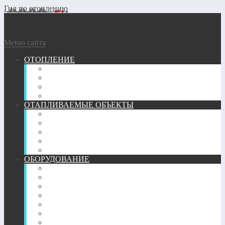
Гид по отоплению
Меню сайта
ОТОПЛЕНИЕ
ГАЗОВОЕ
ГЕОТЕРМАЛЬНОЕ
ДРОВЯНОЕ
ЭЛЕКТРИЧЕСКОЕ
ОТАПЛИВАЕМЫЕ ОБЪЕКТЫ
ГАРАЖ
КВАРТИРА
ТЕПЛИЦА
ЧАСТНЫЙ ДОМ
БАНЯ
ОБОРУДОВАНИЕ
ПЕЧИ
КАМИНЫ
ТРУБЫ
РАДИАТОРЫ
КОНВЕКТОРЫ
ОБОГРЕВАТЕЛИ
ТЕПЛЫЙ ПОЛ