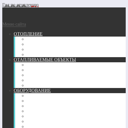
Гид по отоплению
Меню сайта
ОТОПЛЕНИЕ
ГАЗОВОЕ
ГЕОТЕРМАЛЬНОЕ
ДРОВЯНОЕ
ЭЛЕКТРИЧЕСКОЕ
ОТАПЛИВАЕМЫЕ ОБЪЕКТЫ
ГАРАЖ
КВАРТИРА
ТЕПЛИЦА
ЧАСТНЫЙ ДОМ
БАНЯ
ОБОРУДОВАНИЕ
ПЕЧИ
КАМИНЫ
ТРУБЫ
РАДИАТОРЫ
КОНВЕКТОРЫ
ОБОГРЕВАТЕЛИ
ТЕПЛЫЙ ПОЛ