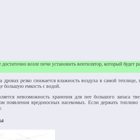
е достаточно возле печи установить вентилятор, который будет р
 дровах резко снижается влажность воздуха в самой теплице, п
це большую емкость с водой.
ляется невозможность хранения для нее большого запаса тве
м появления вредоносных насекомых. Если держать топливо н
.
цы