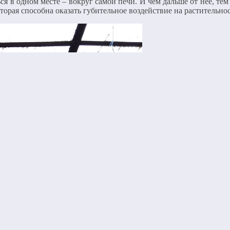
я в одном месте – вокруг самой печи. И чем дальше от нее, тем 
торая способна оказать губительное воздействие на растительнос