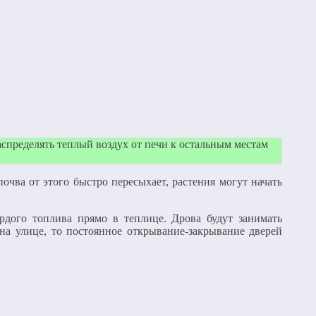
аспределять теплый воздух от печи к остальным местам
очва от этого быстро пересыхает, растения могут начать
рдого топлива прямо в теплице. Дрова будут занимать
а улице, то постоянное открывание-закрывание дверей