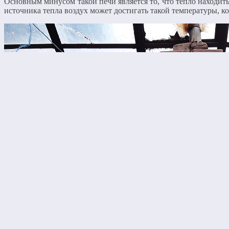
Основным минусом такой печи является то, что тепло находитьс
источника тепла воздух может достигать такой температуры, ко