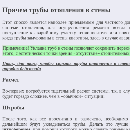
Прячем трубы отопления в стены
Этот способ является наиболее приемлемым для частного дом
системе отопления, для осуществления ремонта всегда 
поступление к аварийному участку теплоносителя или вовсе
когда трубы замурованы в стены квартиры, здесь в случае авари
Примечание! Укладка труб в стены позволяет сохранить перв
этого, с эстетической точки зрения «отсутствие» отопительны
Итак, для того, чтобы скрыть трубы отопления в стен
порядок действий:
Расчет
Во-первых потребуется тщательный расчет системы, т.к. в сл
будет гораздо сложнее, чем в «обычной» ситуации;
Штробы
После того, как все просчитано и размечено, необходимо
дальнейшем будут укладываться трубы. Делать это лучше
штроборезом
, при помощи которого можно сделать ровный к