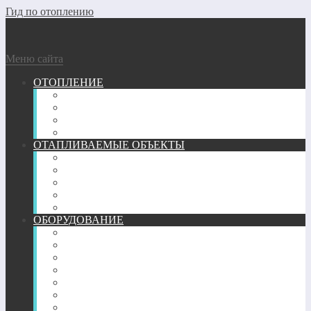
Гид по отоплению
Меню сайта
ОТОПЛЕНИЕ
ГАЗОВОЕ
ГЕОТЕРМАЛЬНОЕ
ДРОВЯНОЕ
ЭЛЕКТРИЧЕСКОЕ
ОТАПЛИВАЕМЫЕ ОБЪЕКТЫ
ГАРАЖ
КВАРТИРА
ТЕПЛИЦА
ЧАСТНЫЙ ДОМ
БАНЯ
ОБОРУДОВАНИЕ
ПЕЧИ
КАМИНЫ
ТРУБЫ
РАДИАТОРЫ
КОНВЕКТОРЫ
ОБОГРЕВАТЕЛИ
ТЕПЛЫЙ ПОЛ