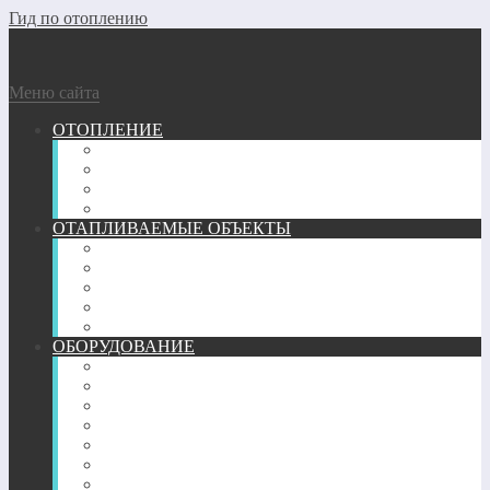
Гид по отоплению
Меню сайта
ОТОПЛЕНИЕ
ГАЗОВОЕ
ГЕОТЕРМАЛЬНОЕ
ДРОВЯНОЕ
ЭЛЕКТРИЧЕСКОЕ
ОТАПЛИВАЕМЫЕ ОБЪЕКТЫ
ГАРАЖ
КВАРТИРА
ТЕПЛИЦА
ЧАСТНЫЙ ДОМ
БАНЯ
ОБОРУДОВАНИЕ
ПЕЧИ
КАМИНЫ
ТРУБЫ
РАДИАТОРЫ
КОНВЕКТОРЫ
ОБОГРЕВАТЕЛИ
ТЕПЛЫЙ ПОЛ