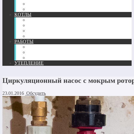
ТЕПЛЫЙ ПЛИНТУС
КОМПЛЕКТУЮЩИЕ
КОТЛЫ
ГАЗОВЫЕ
ЖИДКОТОПЛИВНЫЕ
ТВЕРДОТОПЛИВНЫЕ
ЭЛЕКТРИЧЕСКИЕ
РАБОТЫ
МОНТАЖ
РЕМОНТ
РАСЧЕТ И ПРОЕКТИРОВАНИЕ
УТЕПЛЕНИЕ
Циркуляционный насос с мокрым рото
23.01.2016
Обсудить